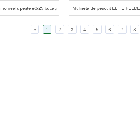
 momeală pește #8/25 bucăți
Mulinetă de pescuit ELITE FEED
«
1
2
3
4
5
6
7
8