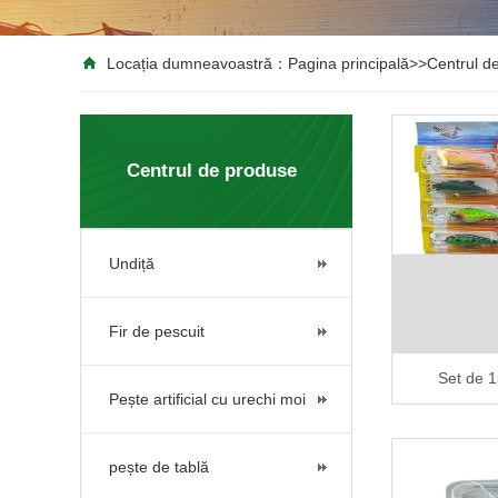
Locația dumneavoastră：
Pagina principală
>>
Centrul d
Centrul de produse
Undiță
Fir de pescuit
Set de 1
Pește artificial cu urechi moi
pește de tablă