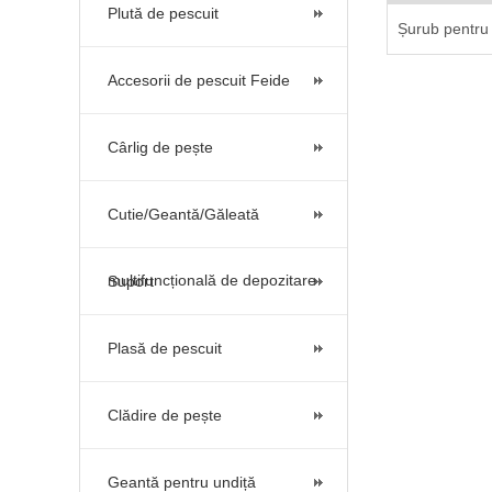
Plută de pescuit
Șurub pentru
Accesorii de pescuit Feide
Cârlig de pește
Cutie/Geantă/Găleată
multifuncțională de depozitare
Suport
Plasă de pescuit
Clădire de pește
Geantă pentru undiță