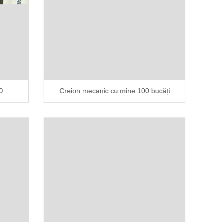
0
Creion mecanic cu mine 100 bucăți