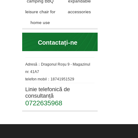
camping BBQ
expandable
leisure chair for
accessories
home use
Contactați-ne
Adresă：Dragonul Roșu 9 - Magazinul
nr. 41A7
telefon mobil：18741951529
Linie telefonică de
consultanță
0722635968