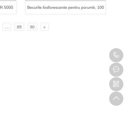
ER 5000
Becurile fosforescente pentru porumb, 100
de bucăți într-o cutie
...
89
90
»
0