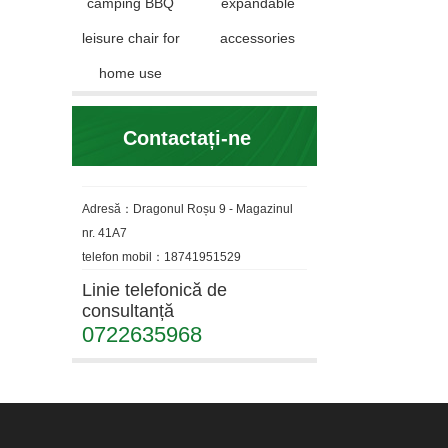
camping BBQ
expandable
leisure chair for
accessories
home use
Contactați-ne
Adresă：Dragonul Roșu 9 - Magazinul
nr. 41A7
telefon mobil：18741951529
Linie telefonică de
consultanță
0722635968