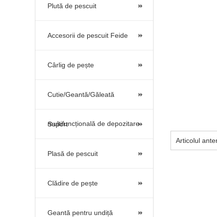
Plută de pescuit
Accesorii de pescuit Feide
Cârlig de pește
Cutie/Geantă/Găleată
multifuncțională de depozitare
Suport
Articolul ant
Plasă de pescuit
Clădire de pește
Geantă pentru undiță