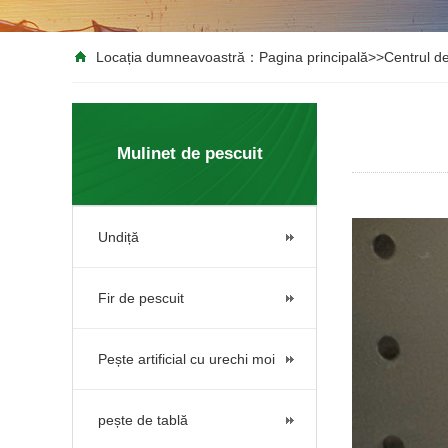
Locația dumneavoastră：
Pagina principală
>>
Centrul d
Mulinet de pescuit
Undiță
Fir de pescuit
Pește artificial cu urechi moi
pește de tablă